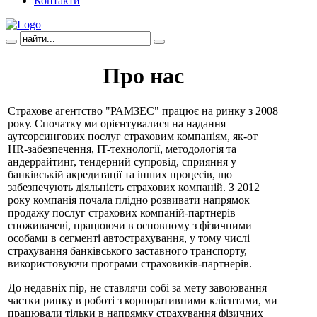
Контакти
Про нас
Страхове агентство "РАМЗЕС" працює на ринку з 2008
року. Спочатку ми орієнтувалися на надання
аутсорсингових послуг страховим компаніям, як-от
HR-забезпечення, IT-технології, методологія та
андеррайтинг, тендерний супровід, сприяння у
банківській акредитації та інших процесів, що
забезпечують діяльність страхових компаній. З 2012
року компанія почала плідно розвивати напрямок
продажу послуг страхових компаній-партнерів
споживачеві, працюючи в основному з фізичними
особами в сегменті автострахування, у тому числі
страхування банківського заставного транспорту,
використовуючи програми страховиків-партнерів.
До недавніх пір, не ставлячи собі за мету завоювання
частки ринку в роботі з корпоративними клієнтами, ми
працювали тільки в напрямку страхування фізичних