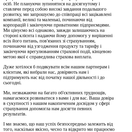
осіб. Не плануючи зупинятися на досягнутому і
ставлячи перед собою високі завдання подальшого
розвитку, ми запрошуємо до співпраці всі зацікавлені
компанії, великі та маленькі, починаючи від
корпорацій і закінчуючи приватними підприємцями.
Ми цінуємо всі однаково, завжди залишаючись на
стороні клієнта і надаючи йому допомогу у вирішенні
всіх його питань, пов'язаних зі страхуванням,
починаючи від узгодження продукту та тарифу і
закінчуючи врегулюванням страхової події, кінцевою
метою якої є справедлива страхова виплата.
Дуже хотілося б подякувати всім нашим партнерам і
клієнтам, які вибрали нас, довіряють нам і
підтримують нас від початку нашої діяльності і до
сьогодні.
Ми, незважаючи на багато об'єктивних труднощів,
намагаємося розвиватися з вами і для вас. Ваша довіра
в сукупності з нашим накопиченим досвідом у сфері
страхування допомогла нам досягти певних
результатів.
І ми знаємо, що наш успіх безпосередньо залежить від
того, наскільки якісно, ​​чесно та відкрито ми працюємо