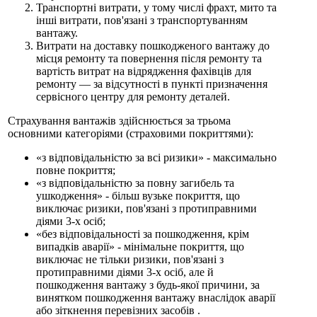
Транспортні витрати, у тому числі фрахт, мито та
інші витрати, пов'язані з транспортуванням
вантажу.
Витрати на доставку пошкодженого вантажу до
місця ремонту та повернення після ремонту та
вартість витрат на відрядження фахівців для
ремонту — за відсутності в пункті призначення
сервісного центру для ремонту деталей.
Страхування вантажів здійснюється за трьома
основними категоріями (страховими покриттями):
«з відповідальністю за всі ризики» - максимально
повне покриття;
«з відповідальністю за повну загибель та
ушкодження» - більш вузьке покриття, що
виключає ризики, пов'язані з протиправними
діями 3-х осіб;
«без відповідальності за пошкодження, крім
випадків аварії» - мінімальне покриття, що
виключає не тільки ризики, пов'язані з
протиправними діями 3-х осіб, але й
пошкодження вантажу з будь-якої причини, за
винятком пошкодження вантажу внаслідок аварії
або зіткнення перевізних засобів .