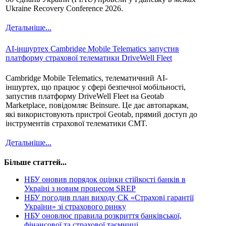
Ukraine Recovery Conference 2026.
Детальніше...
AI-іншуртех Cambridge Mobile Telematics запустив
платформу страхової телематики DriveWell Fleet
Cambridge Mobile Telematics, телематичний AI-
іншуртех, що працює у сфері безпечної мобільності,
запустив платформу DriveWell Fleet на Geotab
Marketplace, повідомляє Beinsure. Це дає автопаркам,
які використовують пристрої Geotab, прямий доступ до
інструментів страхової телематики CMT.
Детальніше...
Більше статтей...
НБУ оновив порядок оцінки стійкості банків в
Україні з новим процесом SREP
НБУ погодив план виходу СК «Страхові гарантії
України» зі страхового ринку
НБУ оновлює правила розкриття банківської,
фінансової та страхової таємниці