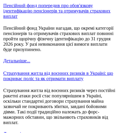
Пенсійний фонд попередив про обов'язкову
ідентифікацію пенсіонерів та отримувачів страхових
виплат
Пенсійний фонд України нагадав, що окремі категорії
пенсіонерів та отримувачів страхових виплат повинні
пройти щорічну фізичну ідентифікацію до 31 грудня
2026 року. У разі невиконання цієї вимоги виплати
буде призупинено.
Детальніше...
Страхування житла від воєнних ризиків в Україні: що
покриває поліс та як отримати виплату
Страхування житла від воєнних ризиків через постійні
ракетні атаки росії стає популярнішим в Україні,
оскільки стандартні договори страхування майна
зазвичай не покривають збитки, завдані бойовими
діями. Такі події традиційно належать до форс-
мажорних обставин, що звільняють страховиків від
виплат.