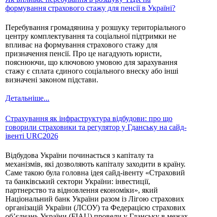
формування страхового стажу для пенсії в Україні?
Перебування громадянина у розшуку територіального
центру комплектування та соціальної підтримки не
впливає на формування страхового стажу для
призначення пенсії. Про це нагадують юристи,
пояснюючи, що ключовою умовою для зарахування
стажу є сплата єдиного соціального внеску або інші
визначені законом підстави.
Детальніше...
Страхування як інфраструктура відбудови: про що
говорили страховики та регулятор у Гданську на сайд-
івенті URC2026
Відбудова України починається з капіталу та
механізмів, які дозволяють капіталу заходити в країну.
Саме такою була головна ідея сайд-івенту «Страховий
та банківський сектори України: інвестиції,
партнерство та відновлення економіки», який
Національний банк України разом із Лігою страхових
організацій України (ЛСОУ) та Федерацією страхових
об’єднань України (FIAU) провели у Гданську в межах