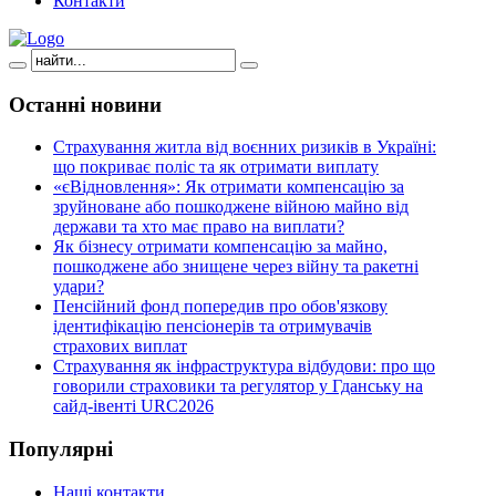
Контакти
Останні
новини
Страхування житла від воєнних ризиків в Україні:
що покриває поліс та як отримати виплату
«єВідновлення»: Як отримати компенсацію за
зруйноване або пошкоджене війною майно від
держави та хто має право на виплати?
Як бізнесу отримати компенсацію за майно,
пошкоджене або знищене через війну та ракетні
удари?
Пенсійний фонд попередив про обов'язкову
ідентифікацію пенсіонерів та отримувачів
страхових виплат
Страхування як інфраструктура відбудови: про що
говорили страховики та регулятор у Гданську на
сайд-івенті URC2026
Популярні
Наші контакти