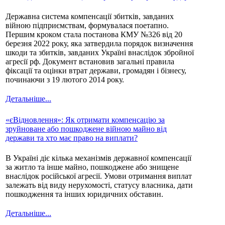
Державна система компенсації збитків, завданих
війною підприємствам, формувалася поетапно.
Першим кроком стала постанова КМУ №326 від 20
березня 2022 року, яка затвердила порядок визначення
шкоди та збитків, завданих Україні внаслідок збройної
агресії рф. Документ встановив загальні правила
фіксації та оцінки втрат держави, громадян і бізнесу,
починаючи з 19 лютого 2014 року.
Детальніше...
«єВідновлення»: Як отримати компенсацію за
зруйноване або пошкоджене війною майно від
держави та хто має право на виплати?
В Україні діє кілька механізмів державної компенсації
за житло та інше майно, пошкоджене або знищене
внаслідок російської агресії. Умови отримання виплат
залежать від виду нерухомості, статусу власника, дати
пошкодження та інших юридичних обставин.
Детальніше...