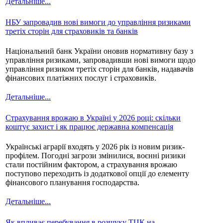
Детальніше...
НБУ запровадив нові вимоги до управління ризиками
третіх сторін для страховиків та банків
Національний банк України оновив нормативну базу з
управління ризиками, запровадивши нові вимоги щодо
управління ризиком третіх сторін для банків, надавачів
фінансових платіжних послуг і страховиків.
Детальніше...
Страхування врожаю в Україні у 2026 році: скільки
коштує захист і як працює державна компенсація
Українські аграрії входять у 2026 рік із новим ризик-
профілем. Погодні загрози змінилися, воєнні ризики
стали постійним фактором, а страхування врожаю
поступово переходить із додаткової опції до елементу
фінансового планування господарства.
Детальніше...
Як впливає перебування в розшуку ТЦК на