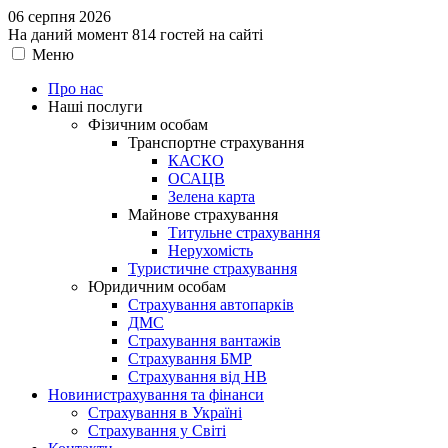
06 серпня 2026
На даний момент 814 гостей на сайті
Меню
Про нас
Наші послуги
Фізичним особам
Транспортне страхування
КАСКО
ОСАЦВ
Зелена карта
Майнове страхування
Титульне страхування
Нерухомість
Туристичне страхування
Юридичним особам
Страхування автопарків
ДМС
Страхування вантажів
Страхування БМР
Страхування від НВ
Новини
страхування та фінанси
Страхування в Україні
Страхування у Світі