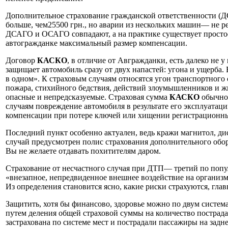
Дополнительное страхование гражданской ответственности (
больше, чем25500 грн., но аварии из нескольких машин— не р
ДСАГО и ОСАГО совпадают, а на практике существует простое 
автогражданке максимальный размер компенсации.
Договор
КАСКО
, в отличие от Авгражданки, есть далеко не 
защищает автомобиль сразу от двух напастей: угона и ущерба.
в одном». К страховым случаям относятся угон транспортного 
пожара, стихийного бедствия, действий злоумышленников и ж
опасные и непредсказуемые. Страховая сумма
КАСКО
обычно 
случаям повреждение автомобиля в результате его эксплуатац
компенсации при потере ключей или хищении регистрационных
Последний пункт особенно актуален, ведь кражи магнитол, ди
случай предусмотрен полис страхования дополнительного обору
Вы не желаете отдавать похитителям даром.
Страхование от несчастного случая при ДТП— третий по поп
«внезапное, непредвиденное внешнее воздействие на организм 
Из определения становится ясно, какие риски страхуются, гла
Защитить, хотя бы финансово, здоровье можно по двум систем
путем деления общей страховой суммы на количество пострада
застрахована по системе мест и пострадали пассажиры на задн