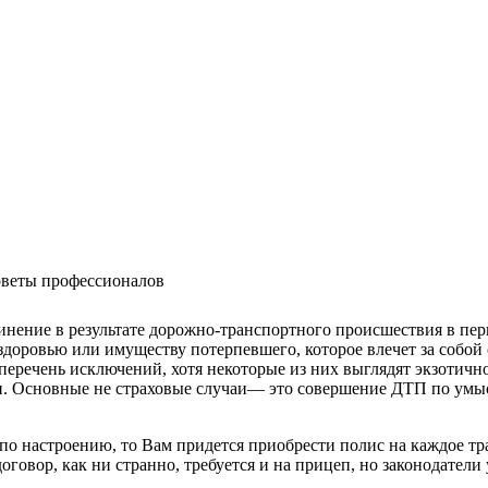
оветы профессионалов
нение в результате дорожно-транспортного происшествия в пери
 здоровью или имуществу потерпевшего, которое влечет за собой
еречень исключений, хотя некоторые из них выглядят экзотично
ми. Основные не страховые случаи— это совершение ДТП по умы
о настроению, то Вам придется приобрести полис на каждое тр
говор, как ни странно, требуется и на прицеп, но законодатели