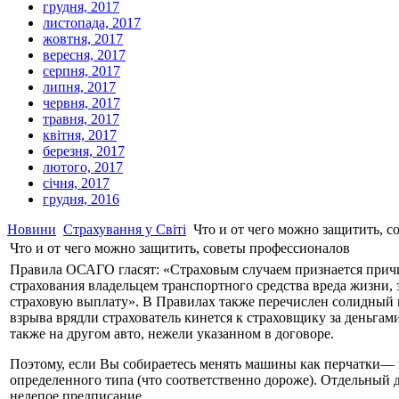
грудня, 2017
листопада, 2017
жовтня, 2017
вересня, 2017
серпня, 2017
липня, 2017
червня, 2017
травня, 2017
квітня, 2017
березня, 2017
лютого, 2017
січня, 2017
грудня, 2016
Новини
Страхування у Світі
Что и от чего можно защитить, с
Что и от чего можно защитить, советы профессионалов
Правила ОСАГО гласят: «Страховым случаем признается причи
страхования владельцем транспортного средства вреда жизни,
страховую выплату». В Правилах также перечислен солидный п
взрыва врядли страхователь кинется к страховщику за деньга
также на другом авто, нежели указанном в договоре.
Поэтому, если Вы собираетесь менять машины как перчатки— п
определенного типа (что соответственно дороже). Отдельный до
нелепое предписание.