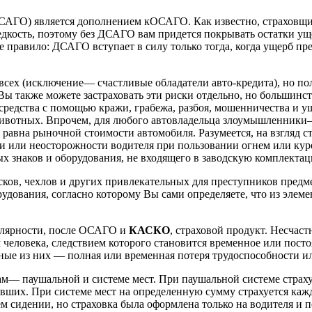
ДСАГО) является дополнением кОСАГО. Как известно, страховщ
едкость, поэтому без ДСАГО вам придется покрывать остатки ущ
правило: ДСАГО вступает в силу только тогда, когда ущерб пр
у всех (исключение— счастливые обладатели авто-кредита), но по
 Вы также можете застраховать эти риски отдельно, но большинст
средства с помощью кражи, грабежа, разбоя, мошенничества и ущ
ивотных. Впрочем, для любого автовладельца злоумышленники— 
равна рыночной стоимости автомобиля. Разумеется, на взгляд с
ии или неосторожности водителя при пользовании огнем или куре
 знаков и оборудования, не входящего в заводскую комплекта
сков, чехлов и других привлекательных для преступников предм
дования, согласно которому Вы сами определяете, что из элеме
улярности, после ОСАГО и
КАСКО
, страховой продукт. Несчас
человека, следствием которого становится временное или посто
вные из них — полная или временная потеря трудоспособности ил
ам— паушальной и системе мест. При паушальной системе страхуе
вших. При системе мест на определенную сумму страхуется кажд
ем сидении, но страховка была оформлена только на водителя и 