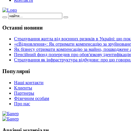
Контакти
Останні
новини
Страхування житла від воєнних ризиків в Україні: що пок
«єВідновлення»: Як отримати компенсацію за зруйноване
Як бізнесу отримати компенсацію за майно, пошкоджене а
Пенсійний фонд попередив про обов'язкову ідентифікацію
Страхування як інфраструктура відбудови: про що говори
Популярні
Наші контакти
Клиенты
Партнеры
Фізичним особам
Про нас
Архівні
матеріали