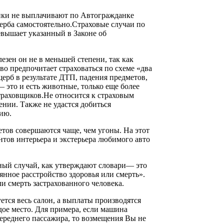
ики не выплачивают по Автогражданке
ерба самостоятельно.Страховые случаи по
евышает указанный в Законе об
лезен он не в меньшей степени, так как
во предпочитает страховаться по схеме «два
ерб в результате ДТП, падения предметов,
это и есть животные, только еще более
траховщиков.Не относится к страховым
нии. Также не удастся добиться
цию.
етов совершаются чаще, чем угоны. На этот
нтов интерьера и экстерьера любимого авто
тный случай, как утверждают словари— это
янное расстройство здоровья или смерть».
и смерть застрахованного человека.
тся весь салон, а выплаты производятся
ое место. Для примера, если машина
переднего пассажира, то возмещения Вы не