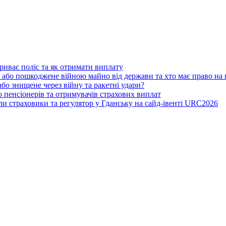
риває поліс та як отримати виплату
 або пошкоджене війною майно від держави та хто має право на
бо знищене через війну та ракетні удари?
 пенсіонерів та отримувачів страхових виплат
ли страховики та регулятор у Гданську на сайд-івенті URC2026