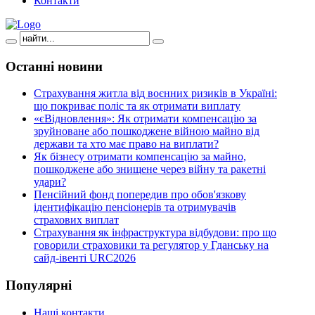
Контакти
Останні
новини
Страхування житла від воєнних ризиків в Україні:
що покриває поліс та як отримати виплату
«єВідновлення»: Як отримати компенсацію за
зруйноване або пошкоджене війною майно від
держави та хто має право на виплати?
Як бізнесу отримати компенсацію за майно,
пошкоджене або знищене через війну та ракетні
удари?
Пенсійний фонд попередив про обов'язкову
ідентифікацію пенсіонерів та отримувачів
страхових виплат
Страхування як інфраструктура відбудови: про що
говорили страховики та регулятор у Гданську на
сайд-івенті URC2026
Популярні
Наші контакти