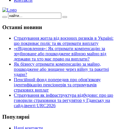
Контакти
Останні
новини
Страхування житла від воєнних ризиків в Україні:
що покриває поліс та як отримати виплату
«єВідновлення»: Як отримати компенсацію за
зруйноване або пошкоджене війною майно від
держави та хто має право на виплати?
Як бізнесу отримати компенсацію за майно,
пошкоджене або знищене через війну та ракетні
удари?
Пенсійний фонд попередив про обов'язкову
ідентифікацію пенсіонерів та отримувачів
страхових виплат
Страхування як інфраструктура відбудови: про що
говорили страховики та регулятор у Гданську на
сайд-івенті URC2026
Популярні
Наші контакти