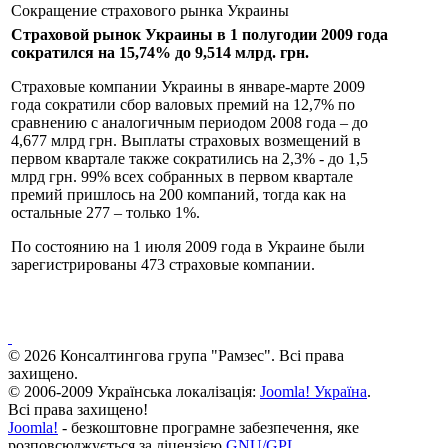
Сокращение страхового рынка Украины
Страховой рынок Украины в 1 полугодии 2009 года
сократился на 15,74% до 9,514 млрд. грн.
Страховые компании Украины в январе-марте 2009
года сократили сбор валовых премий на 12,7% по
сравнению с аналогичным периодом 2008 года – до
4,677 млрд грн. Выплаты страховых возмещений в
первом квартале также сократились на 2,3% - до 1,5
млрд грн. 99% всех собранных в первом квартале
премий пришлось на 200 компаний, тогда как на
остальные 277 – только 1%.
По состоянию на 1 июля 2009 года в Украине были
зарегистрированы 473 страховые компании.
© 2026 Консалтингова група "Рамзес". Всі права
захищено.
© 2006-2009 Українська локалізація:
Joomla! Україна
.
Всі права захищено!
Joomla!
- безкоштовне програмне забезпечення, яке
розповсюджується за ліцензією
GNU/GPL
.