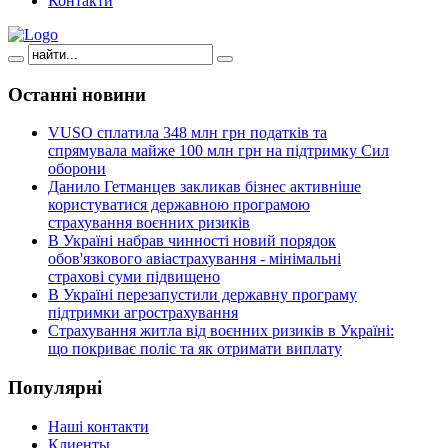
Контакти
Останні
новини
VUSO сплатила 348 млн грн податків та
спрямувала майже 100 млн грн на підтримку Сил
оборони
Данило Гетманцев закликав бізнес активніше
користуватися державною програмою
страхування воєнних ризиків
В Україні набрав чинності новий порядок
обов'язкового авіастрахування - мінімальні
страхові суми підвищено
В Україні перезапустили державну програму
підтримки агрострахування
Страхування житла від воєнних ризиків в Україні:
що покриває поліс та як отримати виплату
Популярні
Наші контакти
Клиенты