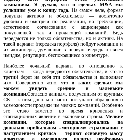
компаниям. Я думаю, что о сделках М&A мы
услышим уже к концу года
. На самом деле, формат
покупки активов и обязательств — достаточно
удобный и быстрый по реализации, но требующий,
естественно, согласования с акционерами как
покупающей, так и продающей компаний. Ведь
передаются не только обязательства, но и активы. На
такой вариант (передача портфеля) пойдут компании и
их акционеры, думающие в первую очередь о своем
имидже, репутации, беспокоящиеся о клиентуре.
Наиболее лояльный вариант по отношению к
клиентам — когда передаются обязательства, и кто-то
третий берет на себя эти обязательства и выполняет
их». Совершенно ясно, что
в таких сделках мы
можем увидеть средние и маленькие
компании
.Согласно данным, полученным от крупных
СК – к ним довольно часто поступают обращения о
возможности продажи им мелких компаний. Особенно
это стало заметно во время кризисных и
стагнационных явлений в экономике страны.
Мелкие
компании, которые специализировались на
довольно прибыльном «моторном» страховании с
наступлением кризиса – теряют основную массу
клиентов, а имеющиеся полисы необходимо