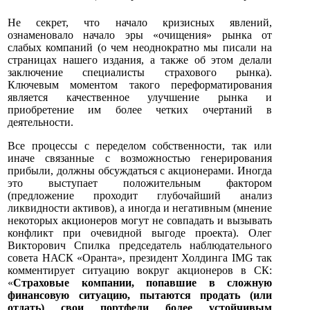
Не секрет, что начало кризисных явлений,
ознаменовало начало эры «очищения» рынка от
слабых компаний (о чем неоднократно мы писали на
страницах нашего издания, а также об этом делали
заключение специалисты страхового рынка).
Ключевым моментом такого переформатирования
является качественное улучшение рынка и
приобретение им более четких очертаний в
деятельности.
Все процессы с переделом собственности, так или
иначе связанные с возможностью генерирования
прибыли, должны обсуждаться с акционерами. Иногда
это выступает положительным фактором
(предложение проходит глубочайший анализ
ликвидности активов), а иногда и негативным (мнение
некоторых акционеров могут не совпадать и вызывать
конфликт при очевидной выгоде проекта). Олег
Викторович Спилка председатель наблюдательного
совета НАСК «Оранта», президент Холдинга IMG так
комментирует ситуацию вокруг акционеров в СК:
«
Страховые компании, попавшие в сложную
финансовую ситуацию, пытаются продать (или
отдать) свои портфели более устойчивым