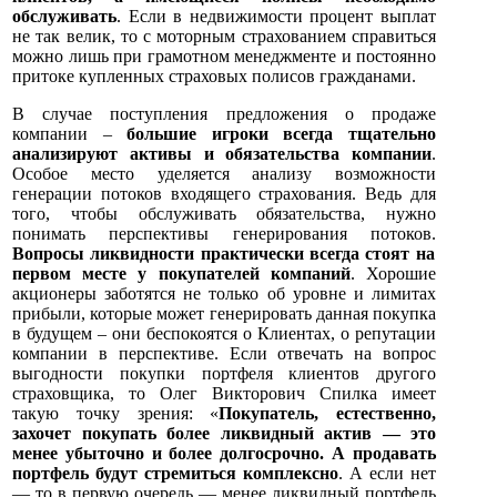
обслуживать
. Если в недвижимости процент выплат
не так велик, то с моторным страхованием справиться
можно лишь при грамотном менеджменте и постоянно
притоке купленных страховых полисов гражданами.
В случае поступления предложения о продаже
компании –
большие игроки всегда тщательно
анализируют активы и обязательства компании
.
Особое место уделяется анализу возможности
генерации потоков входящего страхования. Ведь для
того, чтобы обслуживать обязательства, нужно
понимать перспективы генерирования потоков.
Вопросы ликвидности практически всегда стоят на
первом месте у покупателей компаний
. Хорошие
акционеры заботятся не только об уровне и лимитах
прибыли, которые может генерировать данная покупка
в будущем – они беспокоятся о Клиентах, о репутации
компании в перспективе. Если отвечать на вопрос
выгодности покупки портфеля клиентов другого
страховщика, то Олег Викторович Спилка имеет
такую точку зрения: «
Покупатель, естественно,
захочет покупать более ликвидный актив — это
менее убыточно и более долгосрочно. А продавать
портфель будут стремиться комплексно
. А если нет
— то в первую очередь — менее ликвидный портфель