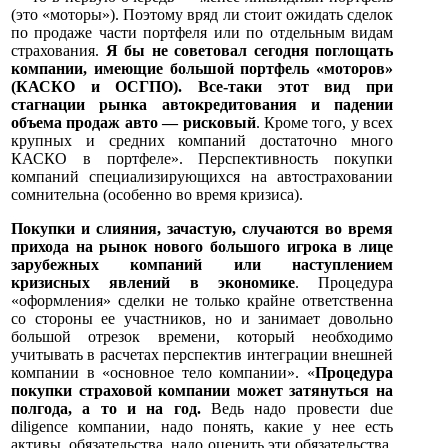
(это «моторы»). Поэтому вряд ли стоит ожидать сделок
по продаже части портфеля или по отдельным видам
страхования.
Я бы не советовал сегодня поглощать
компании, имеющие большой портфель «моторов»
(КАСКО и ОСГПО). Все-таки этот вид при
стагнации рынка автокредитования и падении
объема продаж авто — рисковый
. Кроме того, у всех
крупных и средних компаний достаточно много
КАСКО в портфеле». Перспективность покупки
компаний специализирующихся на автостраховании
сомнительна (особенно во время кризиса).
Покупки и слияния, зачастую, случаются во время
прихода на рынок нового большого игрока в лице
зарубежных компаний или наступлением
кризисных явлений в экономике
. Процедура
«оформления» сделки не только крайне ответственна
со стороны ее участников, но и занимает довольно
большой отрезок времени, который необходимо
учитывать в расчетах перспектив интеграции внешней
компании в «основное тело компании». «
Процедура
покупки страховой компании может затянуться на
полгода, а то и на год.
Ведь надо провести due
diligence компании, надо понять, какие у нее есть
активы, обязательства, надо оценить эти обязательства,