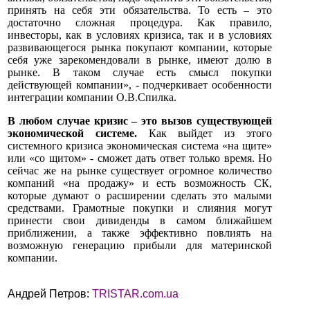
принять на себя эти обязательства. То есть – это
достаточно сложная процедура. Как правило,
инвесторы, как в условиях кризиса, так и в условиях
развивающегося рынка покупают компании, которые
себя уже зарекомендовали в рынке, имеют долю в
рынке. В таком случае есть смысл покупки
действующей компании», - подчеркивает особенности
интеграции компании О.В.Спилка.
В любом случае кризис – это вызов существующей
экономической системе.
Как выйдет из этого
системного кризиса экономическая система «на щите»
или «со щитом» - сможет дать ответ только время. Но
сейчас же на рынке существует огромное количество
компаний «на продажу» и есть возможность СК,
которые думают о расширении сделать это малыми
средствами. Грамотные покупки и слияния могут
принести свои дивиденды в самом ближайшем
приближении, а также эффективно повлиять на
возможную генерацию прибыли для материнской
компании.
Андрей Петров:
TRISTAR.com.ua